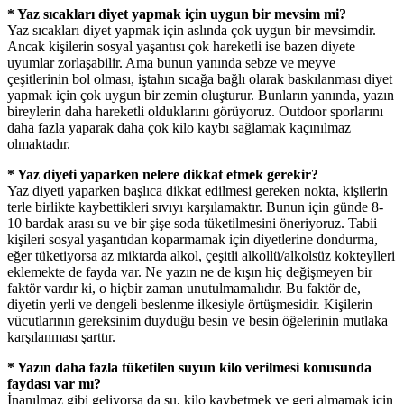
* Yaz sıcakları diyet yapmak için uygun bir mevsim mi?
Yaz sıcakları diyet yapmak için aslında çok uygun bir mevsimdir.
Ancak kişilerin sosyal yaşantısı çok hareketli ise bazen diyete
uyumlar zorlaşabilir. Ama bunun yanında sebze ve meyve
çeşitlerinin bol olması, iştahın sıcağa bağlı olarak baskılanması diyet
yapmak için çok uygun bir zemin oluşturur. Bunların yanında, yazın
bireylerin daha hareketli olduklarını görüyoruz. Outdoor sporlarını
daha fazla yaparak daha çok kilo kaybı sağlamak kaçınılmaz
olmaktadır.
* Yaz diyeti yaparken nelere dikkat etmek gerekir?
Yaz diyeti yaparken başlıca dikkat edilmesi gereken nokta, kişilerin
terle birlikte kaybettikleri sıvıyı karşılamaktır. Bunun için günde 8-
10 bardak arası su ve bir şişe soda tüketilmesini öneriyoruz. Tabii
kişileri sosyal yaşantıdan koparmamak için diyetlerine dondurma,
eğer tüketiyorsa az miktarda alkol, çeşitli alkollü/alkolsüz kokteylleri
eklemekte de fayda var. Ne yazın ne de kışın hiç değişmeyen bir
faktör vardır ki, o hiçbir zaman unutulmamalıdır. Bu faktör de,
diyetin yerli ve dengeli beslenme ilkesiyle örtüşmesidir. Kişilerin
vücutlarının gereksinim duyduğu besin ve besin öğelerinin mutlaka
karşılanması şarttır.
* Yazın daha fazla tüketilen suyun kilo verilmesi konusunda
faydası var mı?
İnanılmaz gibi geliyorsa da su, kilo kaybetmek ve geri almamak için