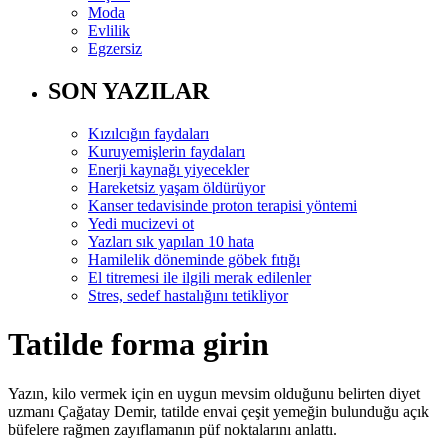
Moda
Evlilik
Egzersiz
SON YAZILAR
Kızılcığın faydaları
Kuruyemişlerin faydaları
Enerji kaynağı yiyecekler
Hareketsiz yaşam öldürüyor
Kanser tedavisinde proton terapisi yöntemi
Yedi mucizevi ot
Yazları sık yapılan 10 hata
Hamilelik döneminde göbek fıtığı
El titremesi ile ilgili merak edilenler
Stres, sedef hastalığını tetikliyor
Tatilde forma girin
Yazın, kilo vermek için en uygun mevsim olduğunu belirten diyet
uzmanı Çağatay Demir, tatilde envai çeşit yemeğin bulunduğu açık
büfelere rağmen zayıflamanın püf noktalarını anlattı.