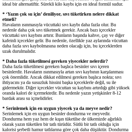
ideal bir alternatiftir. Sürekli kilo kaybı için en ideal formül sudur.
* ‘Yazın çok su için’ deniliyor, sıvı tüketirken nelere dikkat
etmeli?
Havaların ısınmasıyla vücuttaki sıvı kaybı daha fazla olur. Bu
nedenle daha çok sıvı tüketmek gerekir. Ancak bazı içecekler
vücuttaki sıvı kaybını artırır. Bunların başında kahve, çay ve diğer
kafeinli içecekler gelir. Bu nedenle, özellikle yaz aylarında vücuttan
daha fazla sıvı kaybolmasına neden olacağı için, bu içeceklerden
uzak durulmalıdır.
* Daha fazla tüketilmesi gereken yiyecekler nelerdir?
Daha fazla tüketilmesi gereken başlıca besinler sıvı içeren
besinlerdir. Havaların ısınmasıyla artan sıvı kaybının karşılanması
çok önemlidir. Ancak dikkat edilmesi gereken başlıca nokta; sıvı
ihtiyacını ya da susuzluk hissini başka içeceklerle değil, su ile
gidermektir. Diğer içecekler vücuttan su kaybını artırdığı gibi yüksek
oranda kalori de içermektedir. Bu nedenle yazın yetişkinler 8-12
bardak arası su içmelidirler.
* Serinlemek için en uygun yiyecek ya da meyve nedir?
Serinlemek için en uygun besinler dondurma ve meyvedir.
Dondurma hem yaz hem de kışın tüketilse de ülkemizde ağırlıklı
olarak yazın tüketilen bir tatlı türüdür. Sütlü bir tatlı olduğu için
kalorisi şerbetli hamur tatlılarına göre çok daha düşüktür. Dondurma