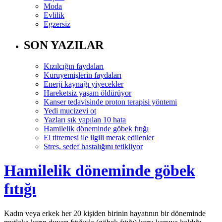
Moda
Evlilik
Egzersiz
SON YAZILAR
Kızılcığın faydaları
Kuruyemişlerin faydaları
Enerji kaynağı yiyecekler
Hareketsiz yaşam öldürüyor
Kanser tedavisinde proton terapisi yöntemi
Yedi mucizevi ot
Yazları sık yapılan 10 hata
Hamilelik döneminde göbek fıtığı
El titremesi ile ilgili merak edilenler
Stres, sedef hastalığını tetikliyor
Hamilelik döneminde göbek
fıtığı
Kadın veya erkek her 20 kişiden birinin hayatının bir döneminde