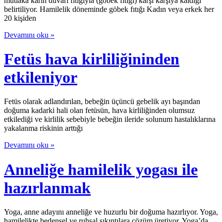
mutlaka karın duvarı fıtığıyla (göbek fıtığı) karşı karşıya kaldığı
belirtiliyor. Hamilelik döneminde göbek fıtığı Kadın veya erkek her
20 kişiden
Devamını oku »
Fetüs hava kirliliğininden
etkileniyor
Fetüs olarak adlandırılan, bebeğin üçüncü gebelik ayı başından
doğuma kadarki hali olan fetüsün, hava kirliliğinden olumsuz
etkilediği ve kirlilik sebebiyle bebeğin ileride solunum hastalıklarına
yakalanma riskinin arttığı
Devamını oku »
Anneliğe hamilelik yogası ile
hazırlanmak
Yoga, anne adayını anneliğe ve huzurlu bir doğuma hazırlıyor. Yoga,
hamilelikte bedensel ve ruhsal sıkıntılara çözüm üretiyor. Yoga’da