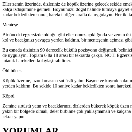
Eller zemin üzerinde, dizleriniz de köpük üzerine gelecek sekide eme
kalça izdüşümüne gelmeli. Boynunuzu doğal halinde tutmaya gayret edi
kadar bekledikten sonra, hareketi diğer tarafta da uygulayın. Her iki ta
Menteşe
Bir önceki egzersizde olduğu gibi eller omuz açıklığında ve zemin üst
kol ve bacağınızı yavaşça yerden kaldırın, bir menteşenin açiması gi
Bu esnada dizinizin 90 derecelik bükülü pozisyonu değişmeli, belini
de uygulayın. Toplam 6 8a 18 arası bir tekrarda çakşrı. NOT: Egzersiz
tutarak hareketleri kolaylaştırabilirler.
Ölü böcek
Köpük üzerine, uzunlamasına sut üstü yatın. Başme ve kuyruk sokumunuz
yerden kaldırın. Bu sekide 10 saniye kadar bekledikten sonra hareketi d
Köprü
Zemine sırtüstü yatın ve bacaklarınızı dizlerden bükerek köpük üzen 
yakın bir bölgede olmalı, deler birbinne çok yaklaşmamalı ve kalçana 
tekrar yapın.
YORUMLAR