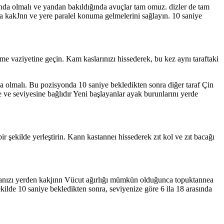
ında olmalı ve yandan bakıldığında avuçlar tam omuz. dizler de tam
a kakJnn ve yere paralel konuma gelmelerini sağlayın. 10 saniye
e vaziyetine geçin. Kam kaslarınızı hissederek, bu kez aynı taraftaki
 olmalı. Bu pozisyonda 10 saniye bekledikten sonra diğer taraf Çin
 ve seviyesine bağlıdır Yeni başlayanlar ayak burunlarını yerde
şekilde yerleştirin. Kann kastanneı hissederek zıt kol ve zıt bacağı
alçanızı yerden kakjınn Vücut ağırlığı mümkün olduğunca topuktannea
ilde 10 saniye bekledikten sonra, seviyenize göre 6 ila 18 arasında