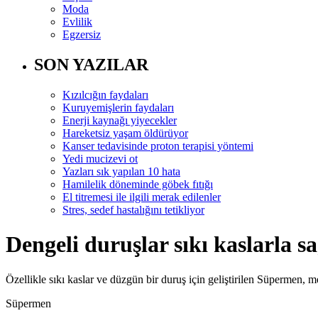
Moda
Evlilik
Egzersiz
SON YAZILAR
Kızılcığın faydaları
Kuruyemişlerin faydaları
Enerji kaynağı yiyecekler
Hareketsiz yaşam öldürüyor
Kanser tedavisinde proton terapisi yöntemi
Yedi mucizevi ot
Yazları sık yapılan 10 hata
Hamilelik döneminde göbek fıtığı
El titremesi ile ilgili merak edilenler
Stres, sedef hastalığını tetikliyor
Dengeli duruşlar sıkı kaslarla s
Özellikle sıkı kaslar ve düzgün bir duruş için geliştirilen Süpermen, 
Süpermen