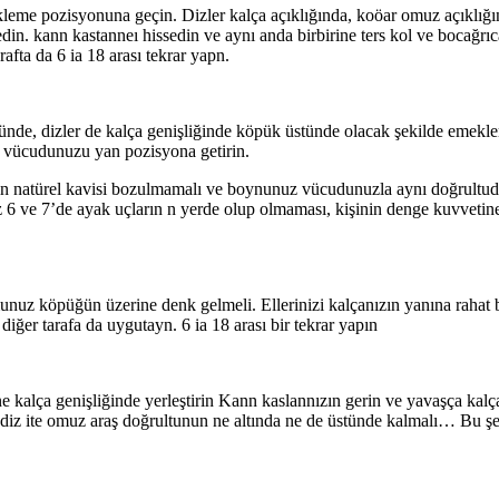
kleme pozisyonuna geçin. Dizler kalça açıklığında, koöar omuz açıklığ
n. kann kastanneı hissedin ve aynı anda birbirine ters kol ve bocağrıc
rafta da 6 ia 18 arası tekrar yapn.
ünde, dizler de kalça genişliğinde köpük üstünde olacak şekilde emeklem
bi vücudunuzu yan pozisyona getirin.
zin natürel kavisi bozulmamalı ve boynunuz vücudunuzla aynı doğrultuda
 6 ve 7’de ayak uçların n yerde olup olmaması, kişinin denge kuvvetine
 köpüğün üzerine denk gelmeli. Ellerinizi kalçanızın yanına rahat bir 
iğer tarafa da uygutayn. 6 ia 18 arası bir tekrar yapın
ne kalça genişliğinde yerleştirin Kann kaslannızın gerin ve yavaşça k
diz ite omuz araş doğrultunun ne altında ne de üstünde kalmalı… Bu şek